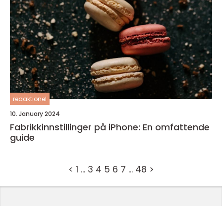
redaktionel
10. January 2024
Fabrikkinnstillinger på iPhone: En omfattende
guide
<
1
…
3
4
5
6
7
…
48
>