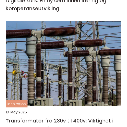
Digitale kurs: En ny æra innen læring og
kompetanseutvikling
inspiration
13. May 2025
Transformator fra 230v til 400v: Viktighet i