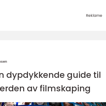
Reklame
nsen
n dypdykkende guide til
erden av filmskaping