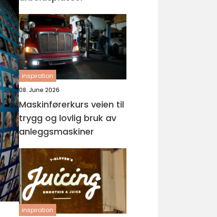
inspiration
08. June 2026
Maskinførerkurs veien til
trygg og lovlig bruk av
anleggsmaskiner
inspiration