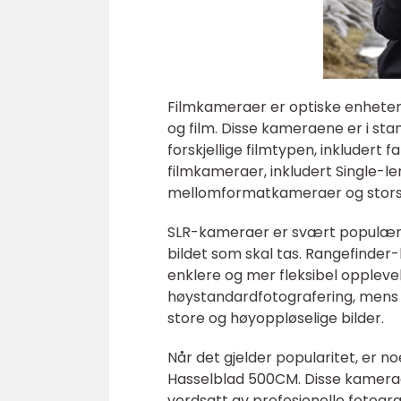
Filmkameraer er optiske enheter 
og film. Disse kameraene er i sta
forskjellige filmtypen, inkludert f
filmkameraer, inkludert Single-l
mellomformatkameraer og stors
SLR-kameraer er svært populære i
bildet som skal tas. Rangefinder
enklere og mer fleksibel oppleve
høystandardfotografering, mens s
store og høyoppløselige bilder.
Når det gjelder popularitet, er 
Hasselblad 500CM. Disse kameraen
verdsatt av profesjonelle fotogr