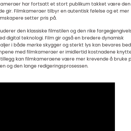
kameraer har fortsatt et stort publikum takket være den
e gir. Filmkameraer tilbyr en autentisk følelse og et mer
mskapere setter pris på.
derer den klassiske filmstilen og den rike fargegjengivel
med digital teknologi. Film gir også en bredere dynamisk
aljer i både mørke skygger og sterkt lys kan bevares be
empene med filmkameraer er imidlertid kostnadene knyttet
g. I tillegg kan filmkameraene være mer krevende å bruke 
len og den lange redigeringsprosessen.