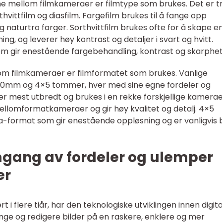
ene mellom filmkameraer er filmtype som brukes. Det er t
thvittfilm og diasfilm. Fargefilm brukes til å fange opp
g naturtro farger. Sorthvittfilm brukes ofte for å skape e
ing, og leverer høy kontrast og detaljer i svart og hvitt.
 som gir enestående fargebehandling, kontrast og skarphet
lom filmkameraer er filmformatet som brukes. Vanlige
120mm og 4×5 tommer, hver med sine egne fordeler og
mest utbredt og brukes i en rekke forskjellige kamerae
llomformatkameraer og gir høy kvalitet og detalj. 4×5
-format som gir enestående oppløsning og er vanligvis 
mgang av fordeler og ulemper
er
 i flere tiår, har den teknologiske utviklingen innen digita
ange og redigere bilder på en raskere, enklere og mer