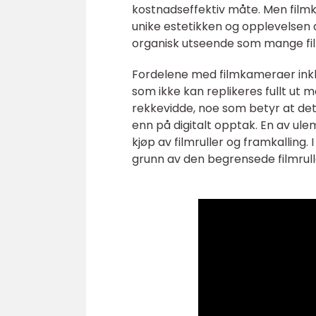
kostnadseffektiv måte. Men film
unike estetikken og opplevelsen d
organisk utseende som mange fil
Fordelene med filmkameraer inklu
som ikke kan replikeres fullt ut 
rekkevidde, noe som betyr at det
enn på digitalt opptak. En av ul
kjøp av filmruller og framkallin
grunn av den begrensede filmrul