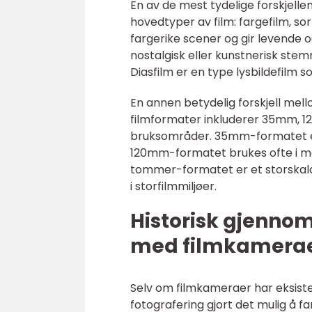
En av de mest tydelige forskjell
hovedtyper av film: fargefilm, sor
fargerike scener og gir levende o
nostalgisk eller kunstnerisk stemn
Diasfilm er en type lysbildefilm
En annen betydelig forskjell mel
filmformater inkluderer 35mm, 
bruksområder. 35mm-formatet er 
120mm-formatet brukes ofte i me
tommer-formatet er et storskala
i storfilmmiljøer.
Historisk gjenno
med filmkamera
Selv om filmkameraer har eksistert
fotografering gjort det mulig å f