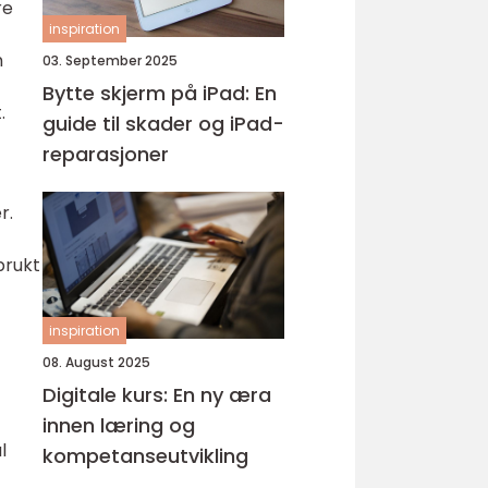
re
inspiration
n
03. September 2025
Bytte skjerm på iPad: En
.
guide til skader og iPad-
reparasjoner
r.
brukt
inspiration
08. August 2025
Digitale kurs: En ny æra
innen læring og
l
kompetanseutvikling