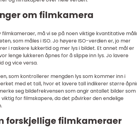
inger om filmkamera
v filmkameraer, må vi se på noen viktige kvantitative måli
eten, som måles i ISO. Jo høyere ISO-verdien er, jo mer
er i raskere lukkertid og mer lys i bildet. Et annet mål er
or lenge lukkeren åpnes for å slippe inn lys. Jo lavere
id og vice versa.
eren, som kontrollerer mengden lys som kommer inn i
et med et tall, hvor et lavere tall indikerer større åpn
å merke seg bildefrekvensen som angir antallet bilder som 
 viktig for filmskapere, da det påvirker den endelige
.
m forskjellige filmkameraer