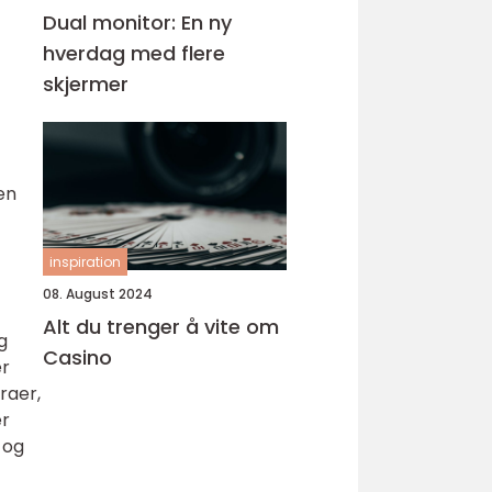
Dual monitor: En ny
hverdag med flere
skjermer
en
inspiration
08. August 2024
Alt du trenger å vite om
g
Casino
er
raer,
er
 og