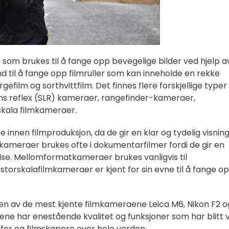
som brukes til å fange opp bevegelige bilder ved hjelp av
nd til å fange opp filmruller som kan inneholde en rekke
argefilm og sorthvittfilm. Det finnes flere forskjellige typer
ens reflex (SLR) kameraer, rangefinder-kameraer,
kala filmkameraer.
nnen filmproduksjon, da de gir en klar og tydelig visnin
-kameraer brukes ofte i dokumentarfilmer fordi de gir en
lse. Mellomformatkameraer brukes vanligvis til
torskalafilmkameraer er kjent for sin evne til å fange o
noen av de mest kjente filmkameraene Leica M6, Nikon F2 o
e har enestående kvalitet og funksjoner som har blitt v
afer og filmskapere over hele verden.