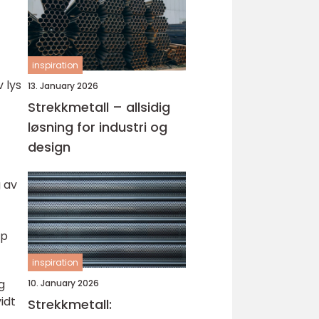
inspiration
 lys
13. January 2026
Strekkmetall – allsidig
løsning for industri og
design
g av
pp
inspiration
g
10. January 2026
idt
Strekkmetall: