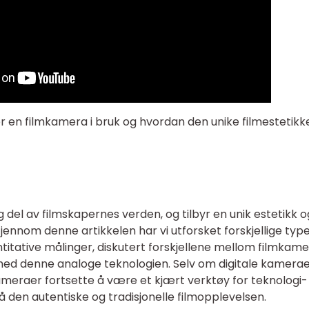
er en filmkamera i bruk og hvordan den unike filmestetikk
g del av filmskapernes verden, og tilbyr en unik estetikk o
jennom denne artikkelen har vi utforsket forskjellige typ
ntitative målinger, diskutert forskjellene mellom filmkame
med denne analoge teknologien. Selv om digitale kamera
ameraer fortsette å være et kjært verktøy for teknologi-
 den autentiske og tradisjonelle filmopplevelsen.