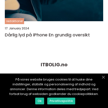
redaktionel
17. January 2024
Dårlig lyd på iPhone En grundig oversikt
ITBOLIG.
no
På vores website bruges cookies til at huske dine
indstillinger, statistik og personalisering af indhold og
annoncer. Denne information deles med tredjepart. Ved
fortsat brug af websiden godkender du cookiepolitikken.
Ok
Privatlivspolitik