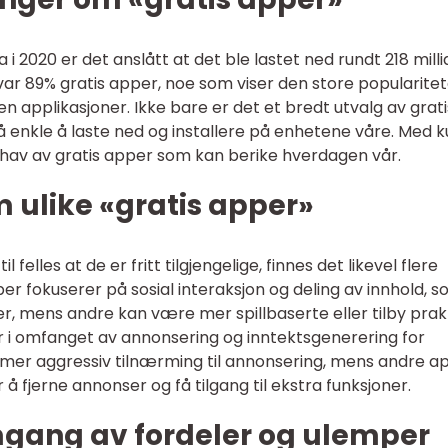
a i 2020 er det anslått at det ble lastet ned rundt 218 mill
var 89% gratis apper, noe som viser den store popularite
en applikasjoner. Ikke bare er det et bredt utvalg av grati
å enkle å laste ned og installere på enhetene våre. Med k
et hav av gratis apper som kan berike hverdagen vår.
m ulike «gratis apper»
l felles at de er fritt tilgjengelige, finnes det likevel flere
r fokuserer på sosial interaksjon og deling av innhold, 
, mens andre kan være mer spillbaserte eller tilby prak
ger i omfanget av annonsering og inntektsgenerering for
 mer aggressiv tilnærming til annonsering, mens andre a
fjerne annonser og få tilgang til ekstra funksjoner.
mgang av fordeler og ulemper