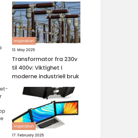
inspiration
a
13. May 2025
Transformator fra 230v
til 400v: Viktighet i
moderne industriell bruk
get-
r
app
de
inspiration
17. February 2025