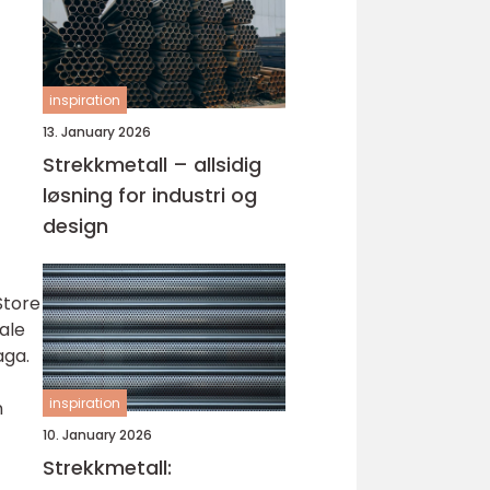
inspiration
13. January 2026
Strekkmetall – allsidig
løsning for industri og
design
Store
ale
aga.
inspiration
n
10. January 2026
Strekkmetall: