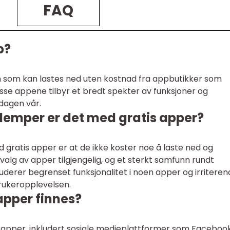
FAQ
p?
on som kan lastes ned uten kostnad fra appbutikker som
isse appene tilbyr et bredt spekter av funksjoner og
dagen vår.
ulemper er det med gratis apper?
 gratis apper er at de ikke koster noe å laste ned og
tvalg av apper tilgjengelig, og et sterkt samfunn rundt
erer begrenset funksjonalitet i noen apper og irriteren
rukeropplevelsen.
 apper finnes?
 apper, inkludert sosiale medieplattformer som Faceboo