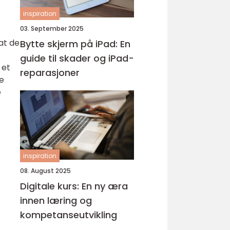
inspiration
03. September 2025
at de
Bytte skjerm på iPad: En
guide til skader og iPad-
 et
reparasjoner
e
e
inspiration
08. August 2025
Digitale kurs: En ny æra
innen læring og
kompetanseutvikling