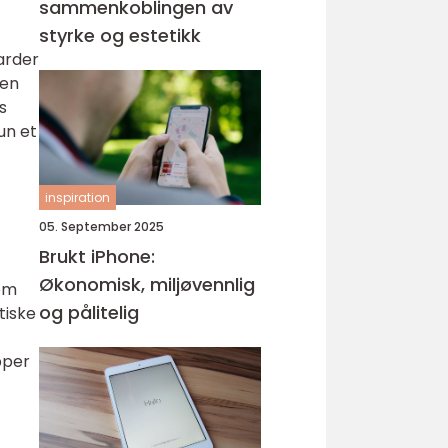
sammenkoblingen av
styrke og estetikk
iarder
ten
s
un et
inspiration
05. September 2025
Brukt iPhone:
Økonomisk, miljøvennlig
som
og pålitelig
tiske
pper