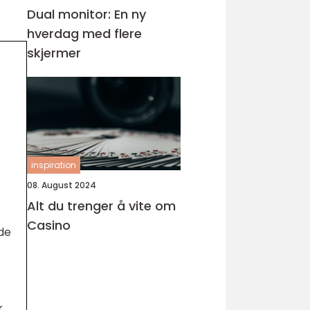
Dual monitor: En ny
hverdag med flere
skjermer
inspiration
08. August 2024
Alt du trenger å vite om
Casino
de
k