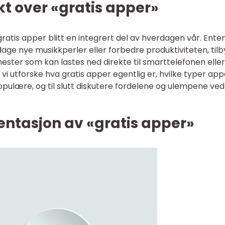
kt over «gratis apper»
ratis apper blitt en integrert del av hverdagen vår. Ente
age nye musikkperler eller forbedre produktiviteten, tilb
nester som kan lastes ned direkte til smarttelefonen eller
l vi utforske hva gratis apper egentlig er, hvilke typer app
opulære, og til slutt diskutere fordelene og ulempene ved
ntasjon av «gratis apper»