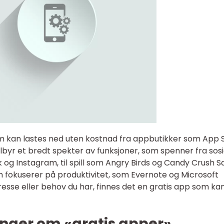
om kan lastes ned uten kostnad fra appbutikker som App 
ilbyr et bredt spekter av funksjoner, som spenner fra sosi
g Instagram, til spill som Angry Birds og Candy Crush S
 fokuserer på produktivitet, som Evernote og Microsoft
eresse eller behov du har, finnes det en gratis app som ka
inger om «gratis apper»