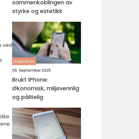
sammenkoblingen av
styrke og estetikk
es ved
a
inspiration
05. September 2025
Brukt iPhone:
Økonomisk, miljøvennlig
og pålitelig
like
aene