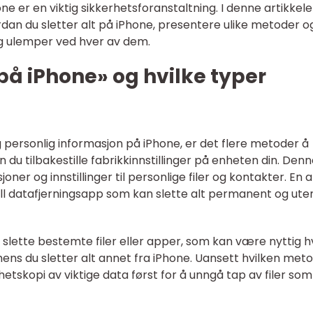
e er en viktig sikkerhetsforanstaltning. I denne artikkelen
ordan du sletter alt på iPhone, presentere ulike metoder o
og ulemper ved hver av dem.
 på iPhone» og hvilke typer
og personlig informasjon på iPhone, er det flere metoder å
 du tilbakestille fabrikkinnstillinger på enheten din. Den
joner og innstillinger til personlige filer og kontakter. En
ll datafjerningsapp som kan slette alt permanent og ute
å slette bestemte filer eller apper, som kan være nyttig h
ns du sletter alt annet fra iPhone. Uansett hvilken met
rhetskopi av viktige data først for å unngå tap av filer som