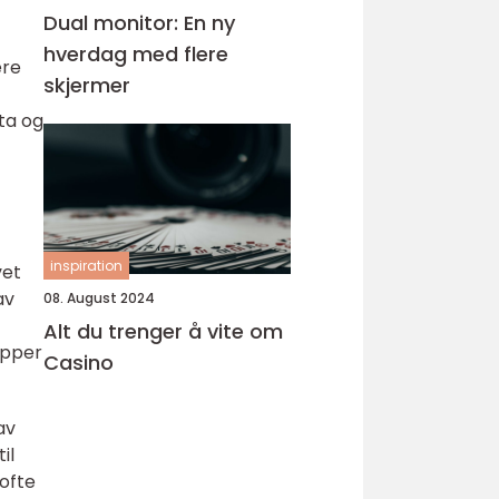
Dual monitor: En ny
hverdag med flere
ere
skjermer
ta og
inspiration
vet
av
08. August 2024
Alt du trenger å vite om
apper
Casino
av
il
ofte