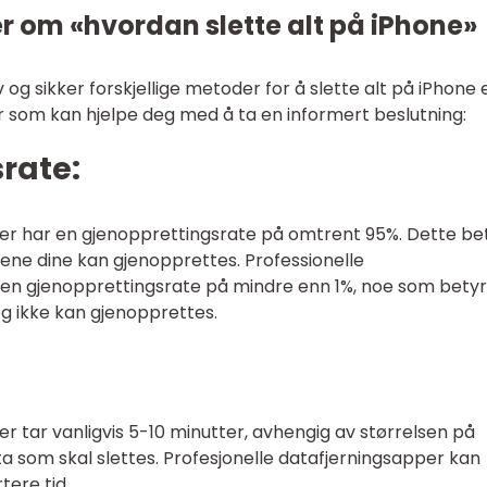
r om «hvordan slette alt på iPhone»
v og sikker forskjellige metoder for å slette alt på iPhone e
r som kan hjelpe deg med å ta en informert beslutning:
srate:
linger har en gjenopprettingsrate på omtrent 95%. Dette be
aene dine kan gjenopprettes. Professionelle
 en gjenopprettingsrate på mindre enn 1%, noe som betyr
g ikke kan gjenopprettes.
nger tar vanligvis 5-10 minutter, avhengig av størrelsen på
 som skal slettes. Profesjonelle datafjerningsapper kan
tere tid.