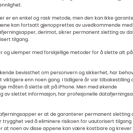
ennlighet.
linger er en enkel og rask metode, men den kan ikke garant
taene kan fortsatt gjenopprettes av uvedkommende med
afjerningsapper, derimot, sikrer permanent sletting av da
sert tilgang.
r og ulemper med forskjellige metoder for å slette alt på
 økende bevissthet om personvern og sikkerhet, har beho
t viktigere enn noen gang. I tidligere år var tilbakestilling 
nlige måten å slette alt på iPhone. Men med økende
 av slettet informasjon, har profesjonelle datafjernings
afjerningsapper er at de garanterer permanent sletting 
trygghet ved å eliminere risikoen for uautorisert tilgang t
er at noen av disse appene kan være kostbare og krever 