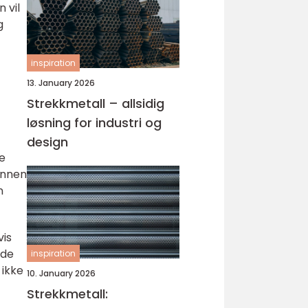
 vil
g
inspiration
13. January 2026
Strekkmetall – allsidig
løsning for industri og
design
ne
 annen
n
vis
ode
inspiration
 ikke
10. January 2026
Strekkmetall: