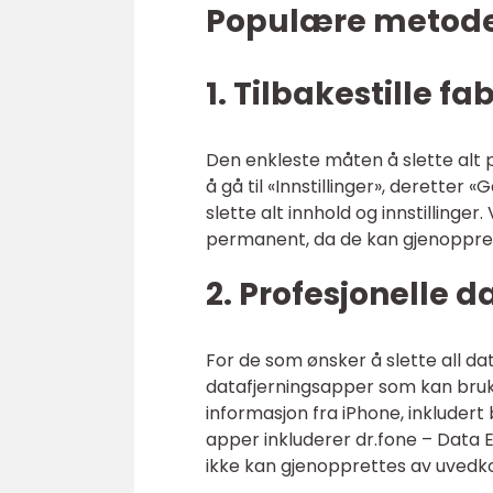
Populære metoder 
1. Tilbakestille fa
Den enkleste måten å slette alt på
å gå til «Innstillinger», deretter «
slette alt innhold og innstillin
permanent, da de kan gjenoppre
2. Profesjonelle 
For de som ønsker å slette all d
datafjerningsapper som kan brukes
informasjon fra iPhone, inkludert
apper inkluderer dr.fone – Data 
ikke kan gjenopprettes av uve