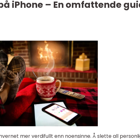
lt på iPhone – En omfattende gu
nvernet mer verdifullt enn noensinne. Å slette all personl