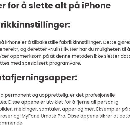
for å slette alt på iPhone
brikkinnstillinger:
 iPhone er å tilbakestille fabrikkinnstillinger. Dette gjør
Generelt», og deretter «Nullstill». Her har du muligheten til å
ger. Vær oppmerksom på at denne metoden ikke sletter dat
ttes med spesialisert programvare.
datafjerningsapper:
ata permanent og uopprettelig, er det profesjonelle
. Disse appene er utviklet for å fjerne all personlig
 bilder, meldinger, samtaler, apper og mer. Eksempler på s
Eraser og iMyFone Umate Pro. Disse appene sikrer at dat
dkommende.